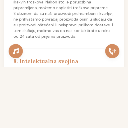
ikakvih troškova. Nakon što je porudžbina
pripremljena, možemo naplatiti troškove pripreme.
S obzirom da su naši proizvodi prehrambeni i kvarljivi,
ne prihvatamo povraćaj proizvoda osim u slučaju da
su proizvodi oštećeni ili neispravni prilikom dostave. U
tom slučaju, molimo vas da nas kontaktirate u roku
od 24 sata od prijema proizvoda.
8. Intelektualna svojina
Sav sadržaj na našem sajtu, uključujući, ali ne
ograničavajući se na, tekst, grafiku, logotipe, ikone,
slike, audio klipove, digitalna preuzimanja i softver, je
vlasništvo Domaće kiflice i štrudle ili naših dobavljača
sadržaja i zaštićen je zakonima o autorskim pravima.
Ne smete reprodukovati, distribuirati, modifikovati,
stvarati izvedena dela, javno prikazivati, javno izvoditi,
ponovno objavljivati, preuzimati, pohranjivati ili
prenositi bilo koji materijal sa našeg sajta, osim ako je
to izričito dozvoljeno na našem sajtu.