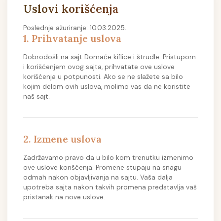
Uslovi korišćenja
Poslednje ažuriranje: 10.03.2025.
1. Prihvatanje uslova
Dobrodošli na sajt Domaće kiflice i štrudle. Pristupom
i korišćenjem ovog sajta, prihvatate ove uslove
korišćenja u potpunosti. Ako se ne slažete sa bilo
kojim delom ovih uslova, molimo vas da ne koristite
naš sajt.
2. Izmene uslova
Zadržavamo pravo da u bilo kom trenutku izmenimo
ove uslove korišćenja. Promene stupaju na snagu
odmah nakon objavljivanja na sajtu. Vaša dalja
upotreba sajta nakon takvih promena predstavlja vaš
pristanak na nove uslove.