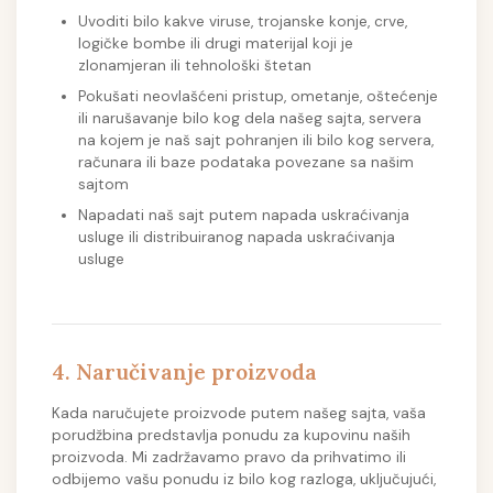
Uvoditi bilo kakve viruse, trojanske konje, crve,
logičke bombe ili drugi materijal koji je
zlonamjeran ili tehnološki štetan
Pokušati neovlašćeni pristup, ometanje, oštećenje
ili narušavanje bilo kog dela našeg sajta, servera
na kojem je naš sajt pohranjen ili bilo kog servera,
računara ili baze podataka povezane sa našim
sajtom
Napadati naš sajt putem napada uskraćivanja
usluge ili distribuiranog napada uskraćivanja
usluge
4. Naručivanje proizvoda
Kada naručujete proizvode putem našeg sajta, vaša
porudžbina predstavlja ponudu za kupovinu naših
proizvoda. Mi zadržavamo pravo da prihvatimo ili
odbijemo vašu ponudu iz bilo kog razloga, uključujući,