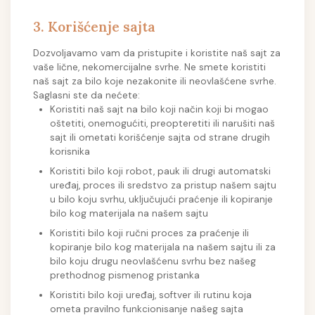
3. Korišćenje sajta
Dozvoljavamo vam da pristupite i koristite naš sajt za
vaše lične, nekomercijalne svrhe. Ne smete koristiti
naš sajt za bilo koje nezakonite ili neovlašćene svrhe.
Saglasni ste da nećete:
Koristiti naš sajt na bilo koji način koji bi mogao
oštetiti, onemogućiti, preopteretiti ili narušiti naš
sajt ili ometati korišćenje sajta od strane drugih
korisnika
Koristiti bilo koji robot, pauk ili drugi automatski
uređaj, proces ili sredstvo za pristup našem sajtu
u bilo koju svrhu, uključujući praćenje ili kopiranje
bilo kog materijala na našem sajtu
Koristiti bilo koji ručni proces za praćenje ili
kopiranje bilo kog materijala na našem sajtu ili za
bilo koju drugu neovlašćenu svrhu bez našeg
prethodnog pismenog pristanka
Koristiti bilo koji uređaj, softver ili rutinu koja
ometa pravilno funkcionisanje našeg sajta