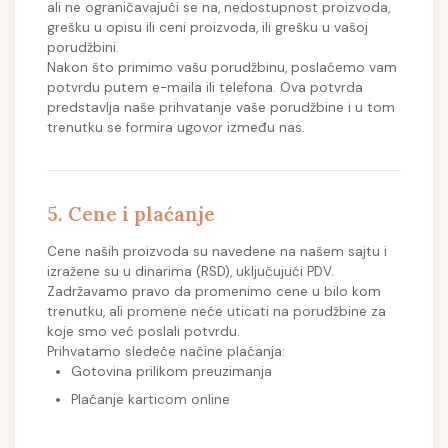
ali ne ograničavajući se na, nedostupnost proizvoda,
grešku u opisu ili ceni proizvoda, ili grešku u vašoj
porudžbini.
Nakon što primimo vašu porudžbinu, poslaćemo vam
potvrdu putem e-maila ili telefona. Ova potvrda
predstavlja naše prihvatanje vaše porudžbine i u tom
trenutku se formira ugovor između nas.
5. Cene i plaćanje
Cene naših proizvoda su navedene na našem sajtu i
izražene su u dinarima (RSD), uključujući PDV.
Zadržavamo pravo da promenimo cene u bilo kom
trenutku, ali promene neće uticati na porudžbine za
koje smo već poslali potvrdu.
Prihvatamo sledeće načine plaćanja:
Gotovina prilikom preuzimanja
Plaćanje karticom online