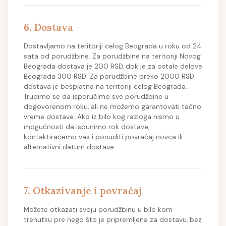
6. Dostava
Dostavljamo na teritoriji celog Beograda u roku od 24
sata od porudžbine. Za porudžbine na teritoriji Novog
Beograda dostava je 200 RSD, dok je za ostale delove
Beograda 300 RSD. Za porudžbine preko 2000 RSD
dostava je besplatna na teritoriji celog Beograda.
Trudimo se da isporučimo sve porudžbine u
dogovorenom roku, ali ne možemo garantovati tačno
vreme dostave. Ako iz bilo kog razloga nismo u
mogućnosti da ispunimo rok dostave,
kontaktiraćemo vas i ponuditi povraćaj novca ili
alternativni datum dostave.
7. Otkazivanje i povraćaj
Možete otkazati svoju porudžbinu u bilo kom
trenutku pre nego što je pripremljena za dostavu, bez